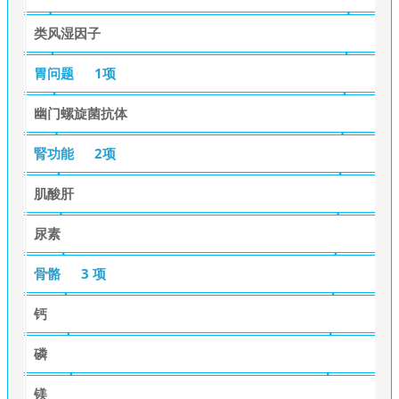
类风湿因子
胃问题
1项
幽门螺旋菌抗体
腎功能
2项
肌酸肝
尿素
骨骼
3 项
钙
磷
镁