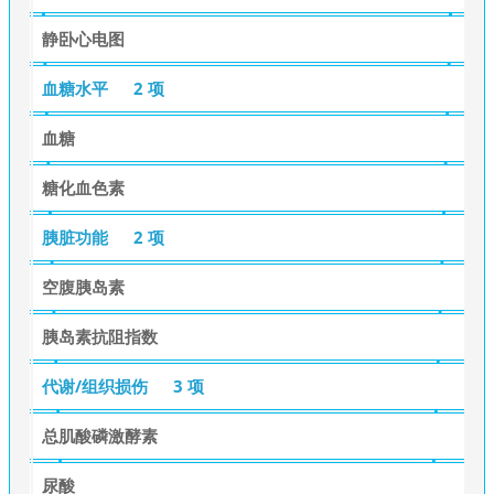
静卧心电图
血糖水平
2 项
血糖
糖化血色素
胰脏功能
2 项
空腹胰岛素
胰岛素抗阻指数
代谢/组织损伤
3 项
总肌酸磷激酵素
尿酸