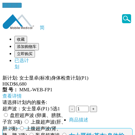
健康錦囊
简
收藏
添加购物车
立即购买
已选计
划
新计划: 女士显卓(标准)身体检查计划(P1)
HKD$6,680
型 号：
MML-WEB-FP1
查看详情
请选择计划内的服务:
超声波：女士显卓(P1) 5选1
盘腔超声波 (卵巢、膀胱、
商品描述
子宫 3项)
上腹超声波(肝、
胆 2项)
上腹超声波(肾、