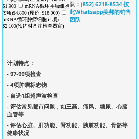
队：
(852) 6218-8534 按
$1,900
mRNA循环肿瘤细胞
此Whatsapp美邦的销售
(9项)$4,800 (原价: $18,000)
团队
mRNA循环肿瘤细胞 (1项)
$2,100(预约时备注检查器官)
计划特点：
- 97-99项检查
- 4项肿瘤标志物
- 自选1组超声波检查
- 评估常见都市问题，如三高、痛风、糖尿、心脑
血管等
- 评估心脏、肝
功能、
腎功能、胰脏功能、骨骼等
健康状况