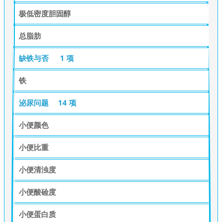
极低密度胆固醇
总脂肪
缺铁与否
1 项
铁
泌尿问题
14 项
小便颜色
小便比重
小便清浊度
小便酸硷度
小便蛋白质