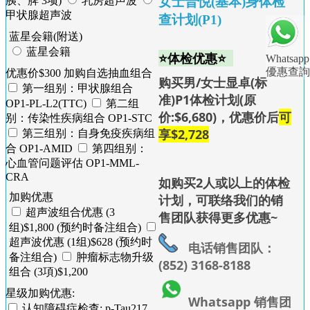
女士晋悦(基本)身体检
胰、脾 3项)
乳房超声波
甲状腺超声波
查计划(P1)
蓝星会籍(附送)
蓝星会籍
⭐体检优惠⭐
Whatsapp
優惠查詢
优惠价$300 加购自选抽血组合
购买男/女士显卓(标
第一组别：甲状腺组合
准)P1体检计划(原
OP1-PL-L2(TTC)
第二组
价:$6,680)，优惠价后
可
别：传染性疾病组合 OP1-STC
享$2,728
第三组别：自身免疫疾病组
合 OP1-AMID
第四组别：
心血管问题评估 OP1-MML-
CRA
如购买2人或以上的体检
加购优惠
计划，可联络我们的销
超声波组合优惠 (3
售团队获得更多优惠~
组)$1,800 (预约时备注组合)
超声波优惠 (1组)$628 (预约时
电话销售团队：
备注组合)
肿瘤标志物升级
(852) 3168-8188
组合 (3項)$1,200
星级加购优惠:
Whatsapp 销售团
认知障碍症检查: p-Tau217