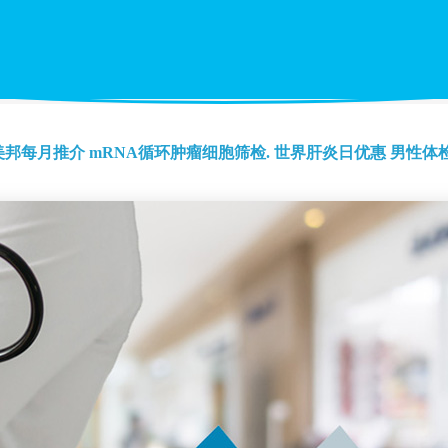
美邦每月推介
mRNA循环肿瘤细胞筛检.
世界肝炎日优惠
男性体