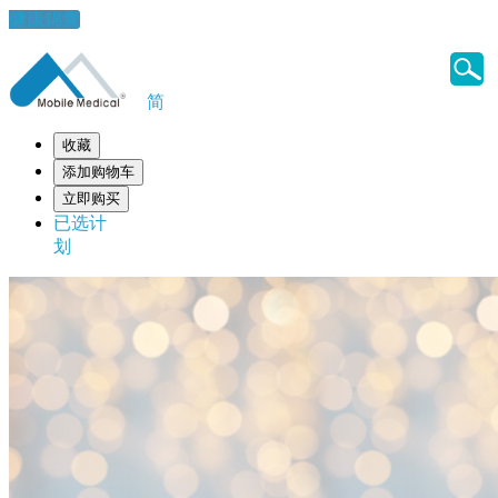
健康錦囊
简
收藏
添加购物车
立即购买
已选计
划