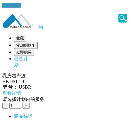
健康錦囊
简
收藏
添加购物车
立即购买
已选计
划
乳房超声波
HKD$1,110
型 号：
USBR
查看详情
请选择计划内的服务:
商品描述