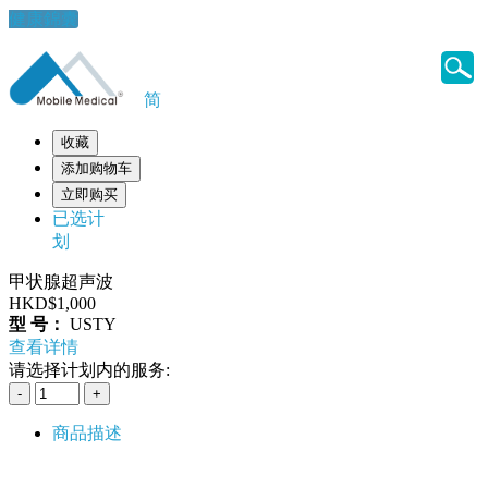
健康錦囊
简
收藏
添加购物车
立即购买
已选计
划
甲状腺超声波
HKD$1,000
型 号：
USTY
查看详情
请选择计划内的服务:
商品描述