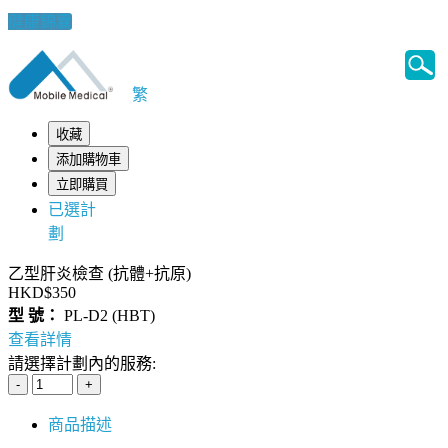
健康錦囊
繁
收藏
添加購物車
立即購買
已選計
劃
乙型肝炎檢查 (抗體+抗原)
HKD$350
型 號：
PL-D2 (HBT)
查看詳情
請選擇計劃內的服務:
商品描述