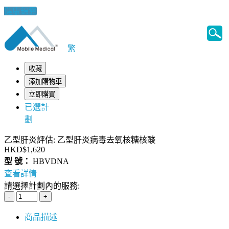
健康錦囊
繁
收藏
添加購物車
立即購買
已選計
劃
乙型肝炎評估: 乙型肝炎病毒去氧核糖核酸
HKD$1,620
型 號：
HBVDNA
查看詳情
請選擇計劃內的服務:
商品描述