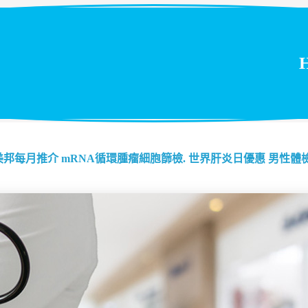
美邦每月推介
mRNA循環腫瘤細胞篩檢.
世界肝炎日優惠
男性體