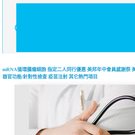
mRNA循環腫瘤細胞
指定二人同行優惠
美邦年中會員感謝祭
器官功能/針對性檢查
疫苗注射
其它熱門項目