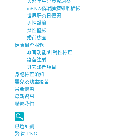
美邦年中會員感謝祭
mRNA循環腫瘤細胞篩檢.
世界肝炎日優惠
男性體檢
女性體檢
婚前檢查
健康檢查服務
器官功能/針對性檢查
疫苗注射
其它熱門項目
身體檢查須知
嬰兒及幼童疫苗
最新優惠
最新資訊
聯繫我們
已選計劃
繁
简
ENG