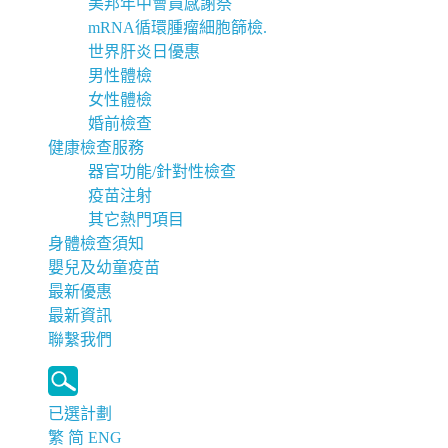
美邦年中會員感謝祭
mRNA循環腫瘤細胞篩檢.
世界肝炎日優惠
男性體檢
女性體檢
婚前檢查
健康檢查服務
器官功能/針對性檢查
疫苗注射
其它熱門項目
身體檢查須知
嬰兒及幼童疫苗
最新優惠
最新資訊
聯繫我們
已選計劃
繁
简
ENG