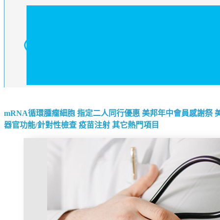
mRNA循環腫瘤細胞
指定二人同行優惠
美邦年中會員感謝祭
器官功能/針對性檢查
疫苗注射
其它熱門項目