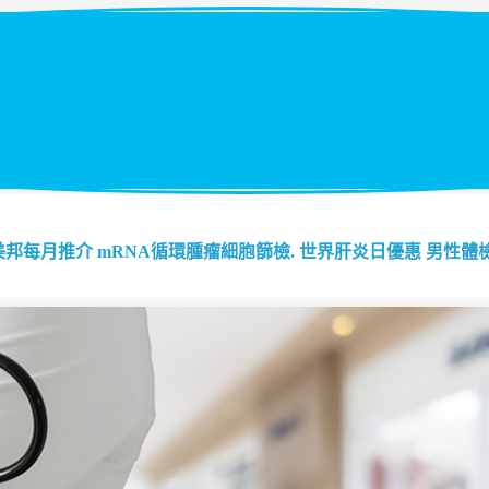
美邦每月推介
mRNA循環腫瘤細胞篩檢.
世界肝炎日優惠
男性體