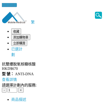
健康錦囊
繁
收藏
添加購物車
立即購買
已選計
劃
抗雙縷脫氧核糖核酸
HKD$670
型 號：
ANTI-DNA
查看詳情
請選擇計劃內的服務:
商品描述