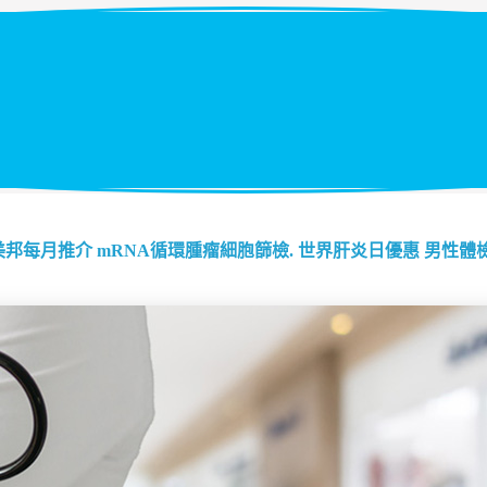
美邦每月推介
mRNA循環腫瘤細胞篩檢.
世界肝炎日優惠
男性體