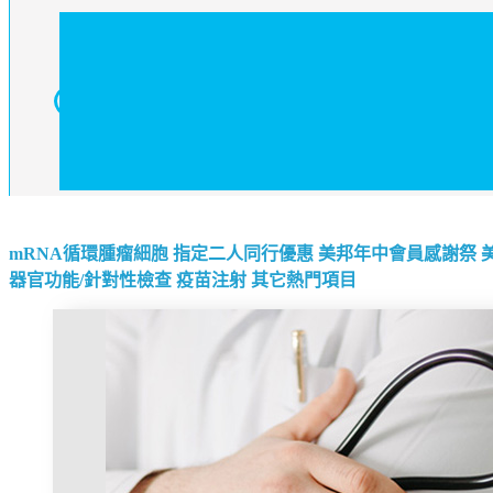
mRNA循環腫瘤細胞
指定二人同行優惠
美邦年中會員感謝祭
器官功能/針對性檢查
疫苗注射
其它熱門項目