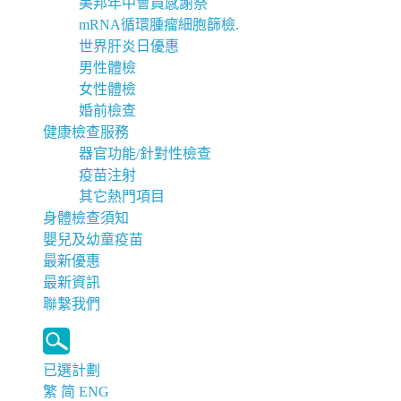
美邦年中會員感謝祭
mRNA循環腫瘤細胞篩檢.
世界肝炎日優惠
男性體檢
女性體檢
婚前檢查
健康檢查服務
器官功能/針對性檢查
疫苗注射
其它熱門項目
身體檢查須知
嬰兒及幼童疫苗
最新優惠
最新資訊
聯繫我們
已選計劃
繁
简
ENG