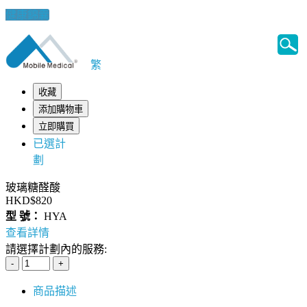
健康錦囊
繁
收藏
添加購物車
立即購買
已選計
劃
玻璃糖醛酸
HKD$820
型 號：
HYA
查看詳情
請選擇計劃內的服務:
商品描述