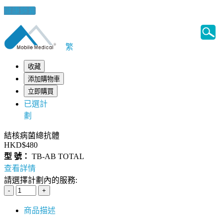
健康錦囊
繁
收藏
添加購物車
立即購買
已選計
劃
結核病菌總抗體
HKD$480
型 號：
TB-AB TOTAL
查看詳情
請選擇計劃內的服務:
商品描述