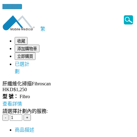
健康錦囊
繁
收藏
添加購物車
立即購買
已選計
劃
肝纖維化掃描Fibroscan
HKD$1,250
型 號：
Fibro
查看詳情
請選擇計劃內的服務:
商品描述