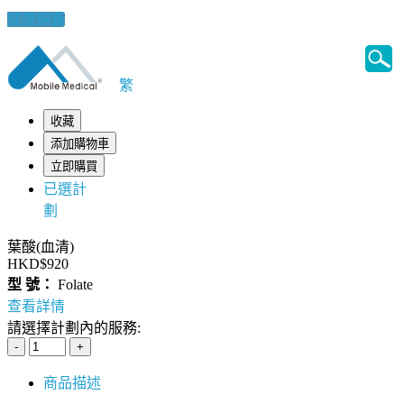
健康錦囊
繁
收藏
添加購物車
立即購買
已選計
劃
葉酸(血清)
HKD$920
型 號：
Folate
查看詳情
請選擇計劃內的服務:
商品描述