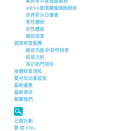
美邦年中會員感謝祭
mRNA循環腫瘤細胞篩檢.
世界肝炎日優惠
男性體檢
女性體檢
婚前檢查
健康檢查服務
器官功能/針對性檢查
疫苗注射
其它熱門項目
身體檢查須知
嬰兒及幼童疫苗
最新優惠
最新資訊
聯繫我們
已選計劃
繁
简
ENG