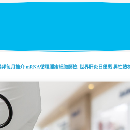
美邦每月推介
mRNA循環腫瘤細胞篩檢.
世界肝炎日優惠
男性體