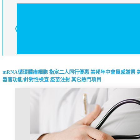
mRNA循環腫瘤細胞
指定二人同行優惠
美邦年中會員感謝祭
器官功能/針對性檢查
疫苗注射
其它熱門項目