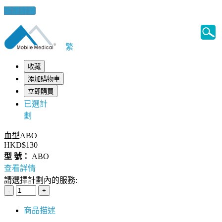
健康錦囊
繁
收藏
添加購物車
立即購買
已選計
劃
血型ABO
HKD$130
型 號：
ABO
查看詳情
請選擇計劃內的服務:
商品描述