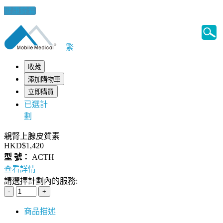
健康錦囊
繁
收藏
添加購物車
立即購買
已選計
劃
親腎上腺皮質素
HKD$1,420
型 號：
ACTH
查看詳情
請選擇計劃內的服務:
商品描述