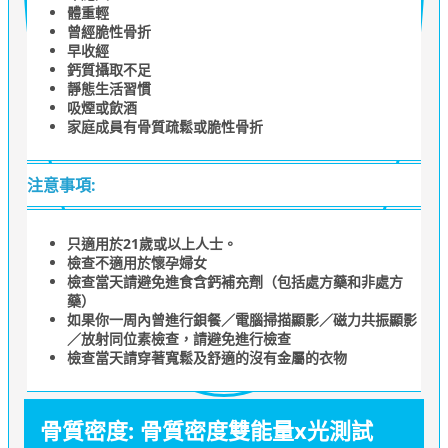
體重輕
曾經脆性骨折
早收經
鈣質攝取不足
靜態生活習慣
吸煙或飲酒
家庭成員有骨質疏鬆或脆性骨折
注意事項:
只適用於21歲或以上人士。
檢查不適用於懷孕婦女
檢查當天請避免進食含鈣補充劑（包括處方藥和非處方
藥）
如果你一周內曾進行鋇餐／電腦掃描顯影／磁力共振顯影
／放射同位素檢查，請避免進行檢查
檢查當天請穿著寬鬆及舒適的沒有金屬的衣物
骨質密度: 骨質密度雙能量x光測試