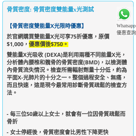
骨質密度: 骨質密度雙能量x光測試
【骨質密度
雙能量X光限時優惠
】
Whatsapp
優惠查詢
於官網購買雙能量X光可享75折優惠，原價
$1,000，
優惠價後
$750
。
雙能量X光吸收 (DEXA)是利用兩種不同能量X光，
分析體內腰椎和髖骨的骨質密度(BMD)，以檢測體
內骨質流失情況。檢查所需輻射劑量十分低，約為
平面X-光肺片的十分之一。整個過程安全、無痛，
而且快速，這是現今最常用診斷骨質疏鬆的檢查方
法。
- 每三位50歲以上女士，就會有一位因骨質疏鬆而
骨折
- 女士停經後，骨質密度會比男性下降更快