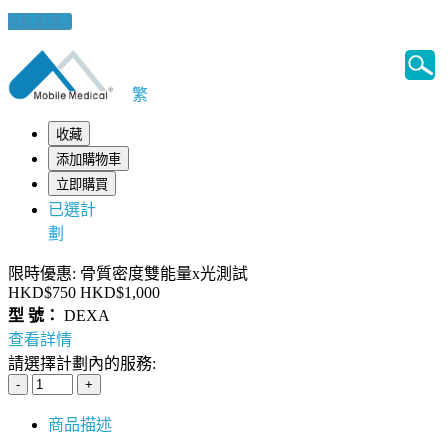
健康錦囊
繁
收藏
添加購物車
立即購買
已選計
劃
限時優惠: 骨質密度雙能量x光測試
HKD$750
HKD$1,000
型 號：
DEXA
查看詳情
請選擇計劃內的服務:
商品描述