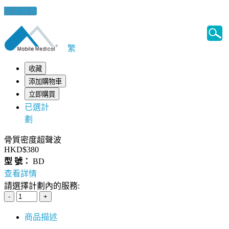
健康錦囊
繁
收藏
添加購物車
立即購買
已選計
劃
骨質密度超聲波
HKD$380
型 號：
BD
查看詳情
請選擇計劃內的服務:
商品描述