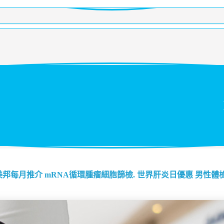
美邦每月推介
mRNA循環腫瘤細胞篩檢.
世界肝炎日優惠
男性體