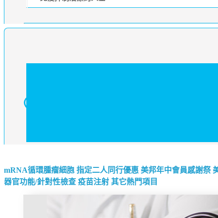
mRNA循環腫瘤細胞
指定二人同行優惠
美邦年中會員感謝祭
器官功能/針對性檢查
疫苗注射
其它熱門項目