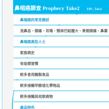
鼻咽癌篩查 Prophecy Take2
EBV_Take2
鼻咽癌的常見徵狀
流鼻血、頭痛、耳鳴、頸淋巴結腫大、單側頭痛、鼻塞
鼻咽癌高危人士
家族病史
有吸煙習慣
較多食用醃製食品
較多接觸甲醛或化學物品
較多接觸其他致癌物
產品特色