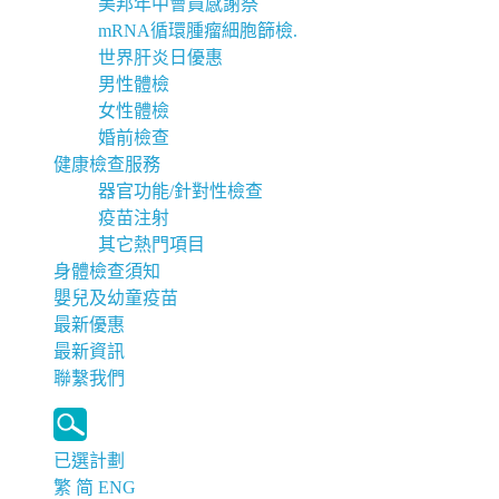
美邦年中會員感謝祭
mRNA循環腫瘤細胞篩檢.
世界肝炎日優惠
男性體檢
女性體檢
婚前檢查
健康檢查服務
器官功能/針對性檢查
疫苗注射
其它熱門項目
身體檢查須知
嬰兒及幼童疫苗
最新優惠
最新資訊
聯繫我們
已選計劃
繁
简
ENG