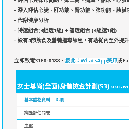
- 評估常見都市問題，如三高、痛風、糖尿、心腦
- 深入評估心臟、肝功能、腎功能、肺功能、胰臟
- 代謝健康分析
- 特選組合(3組選1組) + 智選組合 (4組選1組)
- 設有4節飲食及營養指導課程，有助從內至外提升
立即致電3168-8188
、
按此：WhatsApp美邦
或Fa
女士尊尚(全面)身體檢查計劃(S3)
MML-WE
基本體格資料
6 項
病歷評估問卷
血壓