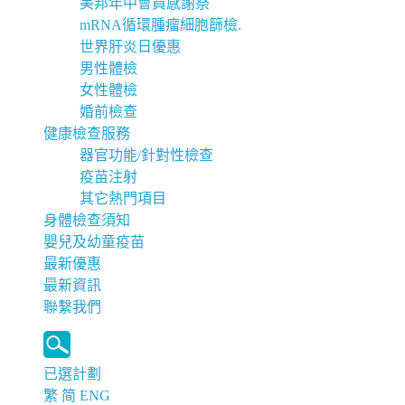
美邦年中會員感謝祭
mRNA循環腫瘤細胞篩檢.
世界肝炎日優惠
男性體檢
女性體檢
婚前檢查
健康檢查服務
器官功能/針對性檢查
疫苗注射
其它熱門項目
身體檢查須知
嬰兒及幼童疫苗
最新優惠
最新資訊
聯繫我們
已選計劃
繁
简
ENG