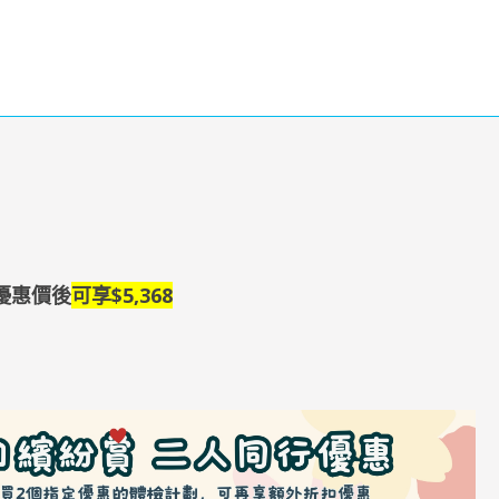
，優惠價後
可享
$5,368