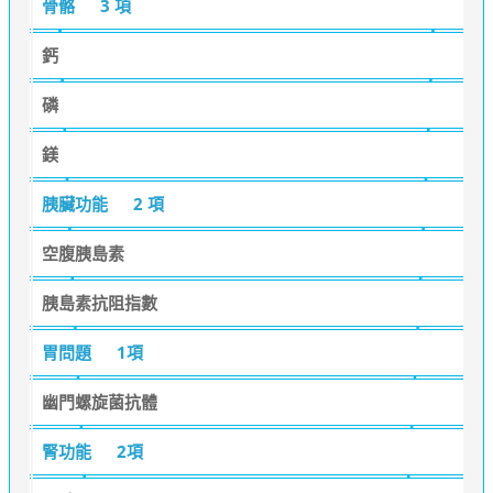
骨骼
3 項
鈣
磷
鎂
胰臟功能
2 項
空腹胰島素
胰島素抗阻指數
胃問題
1項
幽門螺旋菌抗體
腎功能
2項