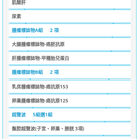
肌酸肝
尿素
腫瘤標誌物A組
2 項
大腸腫瘤標誌物-癌胚抗原
肝腫瘤標誌物-甲種胎兒蛋白
腫瘤標誌物B組
2 項
乳房腫瘤標誌物-癌抗原153
卵巢腫瘤標誌物-癌抗原125
超聲波
5組選1組
盤腔超聲波(子宮、卵巢、膀胱 3項)