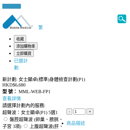
健康錦囊
繁
收藏
添加購物車
立即購買
已選計
劃
新計劃: 女士顯卓(標準)身體檢查計劃(P1)
HKD$6,680
型 號：
MML-WEB-FP1
查看詳情
請選擇計劃內的服務:
超聲波：女士顯卓(P1) 5選1
盤腔超聲波 (卵巢、膀胱、
商品描述
子宮 3項)
上腹超聲波(肝、