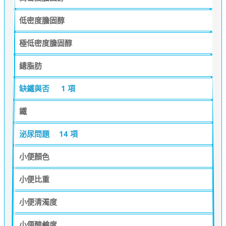
低密度膽固醇
極低密度膽固醇
總脂肪
缺鐵與否
1 項
鐵
泌尿問題
14 項
小便顏色
小便比重
小便清濁度
小便酸鹼度