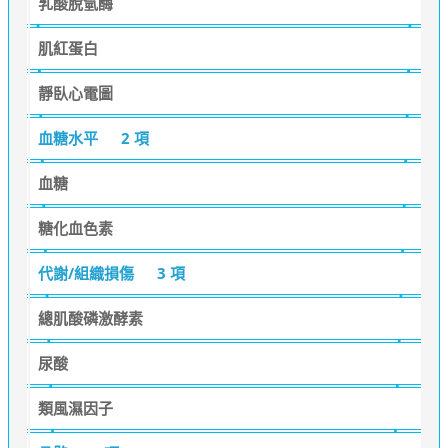
乳酸脫氫酶
肌紅蛋白
靜臥心電圖
血糖水平
2 項
血糖
糖化血色素
代謝/組織損傷
3 項
總肌酸磷激酵素
尿酸
類風濕因子