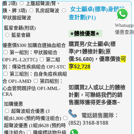
膽 2項)
上腹超聲波(腎、
女士顯卓(標準)身體檢
胰、脾 3項)
乳房超聲波
查計劃(P1)
甲狀腺超聲波
Whatsapp
藍星會籍(附送)
優惠查詢
⭐體檢優惠⭐
藍星會籍
購買男/女士顯卓(標
優惠價$300 加購自選抽血組合
準)P1體檢計劃(原
第一組別：甲狀腺組合
價:$6,680)，優惠價後
可
OP1-PL-L2(TTC)
第二組
享$2,728
別：傳染性疾病組合 OP1-STC
第三組別：自身免疫疾病組
合 OP1-AMID
第四組別：
如購買2人或以上的體檢
心血管問題評估 OP1-MML-
計劃，可聯絡我們的銷
CRA
售團隊獲得更多優惠~
加購優惠
超聲波組合優惠 (3
電話銷售團隊：
組)$1,800 (預約時備注組合)
(852) 3168-8188
超聲波優惠 (1組)$628 (預約時
備注組合)
腫瘤標誌物升級