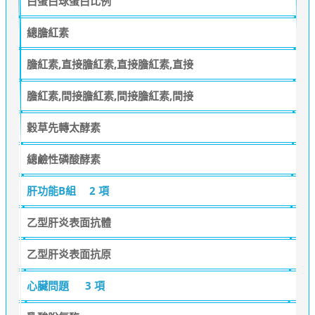
白蛋白球蛋白比例
總膽紅素
膽紅素,直接膽紅素,直接膽紅素,直接
膽紅素,間接膽紅素,間接膽紅素,間接
穀草先轉太酵素
總鹼性磷酸酵素
肝功能B組
2 項
乙型肝炎表面抗體
乙型肝炎表面抗原
心臟問題
3 項