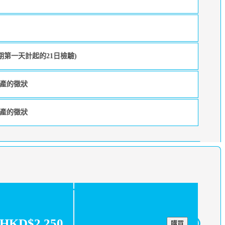
期第一天計起的21日檢驗)
產的徵狀
產的徵狀
HKD$2,250
購買