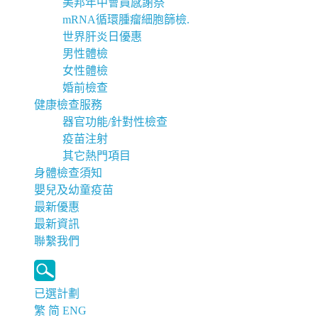
美邦年中會員感謝祭
mRNA循環腫瘤細胞篩檢.
世界肝炎日優惠
男性體檢
女性體檢
婚前檢查
健康檢查服務
器官功能/針對性檢查
疫苗注射
其它熱門項目
身體檢查須知
嬰兒及幼童疫苗
最新優惠
最新資訊
聯繫我們
已選計劃
繁
简
ENG