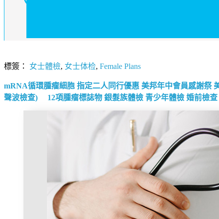
標簽：
女士體檢
,
女士体检
,
Female Plans
mRNA循環腫瘤細胞
指定二人同行優惠
美邦年中會員感謝祭
聲波檢查)
12項腫瘤標誌物
銀髮族體檢
青少年體檢
婚前檢查