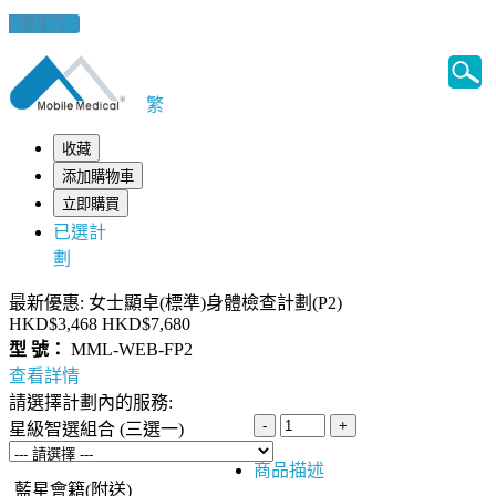
健康錦囊
繁
收藏
添加購物車
立即購買
已選計
劃
最新優惠: 女士顯卓(標準)身體檢查計劃(P2)
HKD$3,468
HKD$7,680
型 號：
MML-WEB-FP2
查看詳情
請選擇計劃內的服務:
星級智選組合 (三選一)
商品描述
藍星會籍(附送)