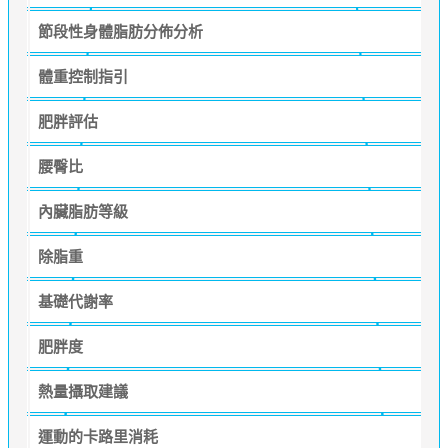
節段性身體脂肪分佈分析
體重控制指引
肥胖評估
腰臀比
內臟脂肪等級
除脂重
基礎代謝率
肥胖度
熱量攝取建議
運動的卡路里消耗