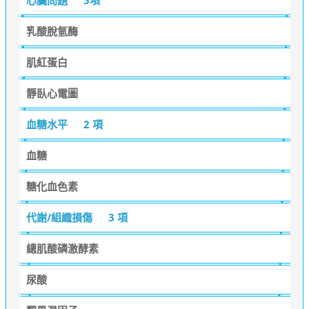
乳酸脫氫酶
肌紅蛋白
靜臥心電圖
血糖水平
2 項
血糖
糖化血色素
代謝/組織損傷
3 項
總肌酸磷激酵素
尿酸