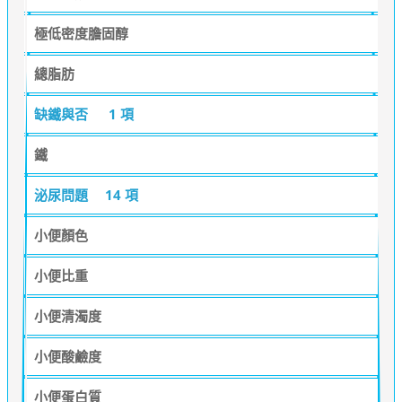
極低密度膽固醇
總脂肪
缺鐵與否
1 項
鐵
泌尿問題
14 項
小便顏色
小便比重
小便清濁度
小便酸鹼度
小便蛋白質