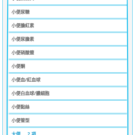
小便尿糖
小便膽紅素
小便尿膽素
小便硝酸盬
小便酮
小便血/紅血球
小便白血球/膿細胞
小便黏絲
小便管型
大便
2 項