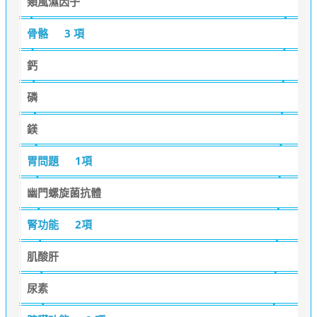
類風濕因子
骨骼
3 項
鈣
磷
鎂
胃問題
1項
幽門螺旋菌抗體
腎功能
2項
肌酸肝
尿素