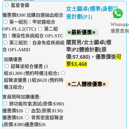
藍星會籍
女士顯卓(標準)身體檢
優惠價$300 加購自選抽血組合
查計劃(P2)
第一組別：甲狀腺組合
Whatsapp
OP1-PL-L2(TTC)
第二組
優惠查詢
⭐最新優惠⭐
別：傳染性疾病組合 OP1-STC
購買男/女士顯卓(標
第三組別：自身免疫疾病組
準)P2體檢計劃(原
合 OP1-AMID
價:$7,680)，優惠價後
可
加購優惠
享$3,468
超聲波組合優惠 (3
組)$1,800 (預約時備注組合)
超聲波優惠 (1組)$628 (預約時
⭐二人體檢優惠⭐
備注組合)
會員限時加購優惠:
肺功能吹氣測試(原價:$380)
優惠價$26
血型(原價:$130)
優惠價$26
骨質密度超聲波
(原價:$380)優惠價$26