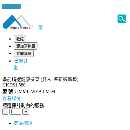
健康錦囊
繁
收藏
添加購物車
立即購買
已選計
劃
婚前精選健康檢查 (雙人: 準新娘新郎)
HKD$1,580
型 號：
MML-WEB-PM-M
查看詳情
請選擇計劃內的服務:
商品描述