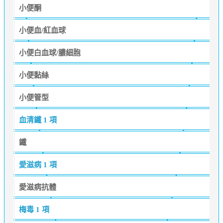
小便酮
小便血/紅血球
小便白血球/膿細胞
小便黏絲
小便管型
血清鐵
1 項
鐵
愛滋病
1 項
愛滋病抗體
梅毒
1 項