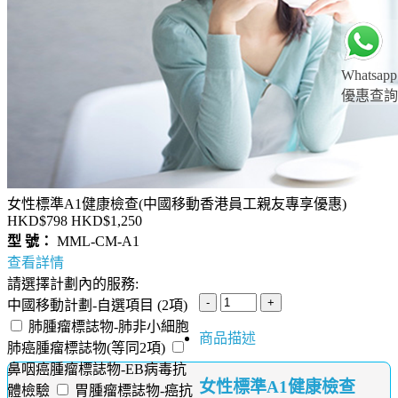
Whatsapp
優惠查詢
女性標準A1健康檢查(中國移動香港員工親友專享優惠)
HKD$798
HKD$1,250
型 號：
MML-CM-A1
查看詳情
請選擇計劃內的服務:
中國移動計劃-自選項目 (2項)
肺腫瘤標誌物-肺非小細胞
商品描述
肺癌腫瘤標誌物(等同2項)
鼻咽癌腫瘤標誌物-EB病毒抗
女性標準A1健康檢查
體檢驗
胃腫瘤標誌物-癌抗