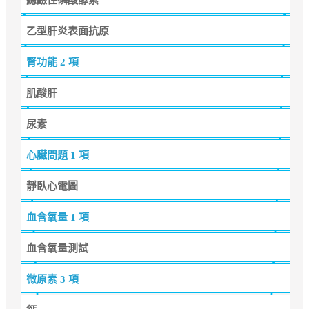
乙型肝炎表面抗原
腎功能
2 項
肌酸肝
尿素
心臟問題
1 項
靜臥心電圖
血含氧量
1 項
血含氧量測試
微原素
3 項