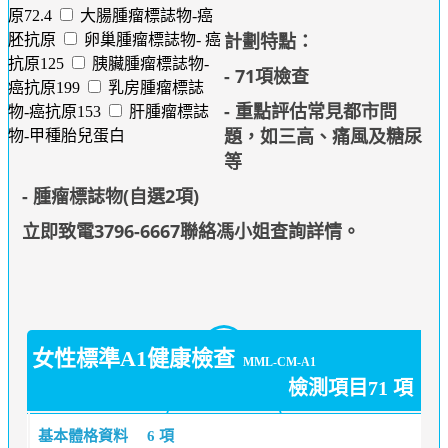
原72.4
大腸腫瘤標誌物-癌
計劃特點：
胚抗原
卵巢腫瘤標誌物- 癌
抗原125
胰臟腫瘤標誌物-
- 71項檢查
癌抗原199
乳房腫瘤標誌
- 重點評估常見都市問
物-癌抗原153
肝腫瘤標誌
題，如三高、痛風及糖尿
物-甲種胎兒蛋白
等
- 腫瘤標誌物(自選2項)
立即致電3796-6667聯絡馮小姐查詢詳情
。
女性標準A1健康檢查
MML-CM-A1
檢測項目71 項
基本體格資料
6 項