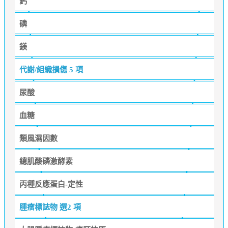
鈣
磷
鎂
代謝/組織損傷
5 項
尿酸
血糖
類風濕因數
總肌酸磷激酵素
丙種反應蛋白-定性
腫瘤標誌物
選2 項