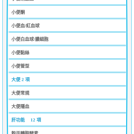
小便酮
小便血/紅血球
小便白血球/膿細胞
小便黏絲
小便管型
大便
2 項
大便常規
大便隱血
肝功能
12 項
穀丙轉胺酵素