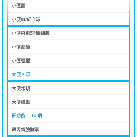
小便酮
小便血/紅血球
小便白血球/膿細胞
小便黏絲
小便管型
大便
2 項
大便常規
大便隱血
肝功能
14 項
穀丙轉胺酵素