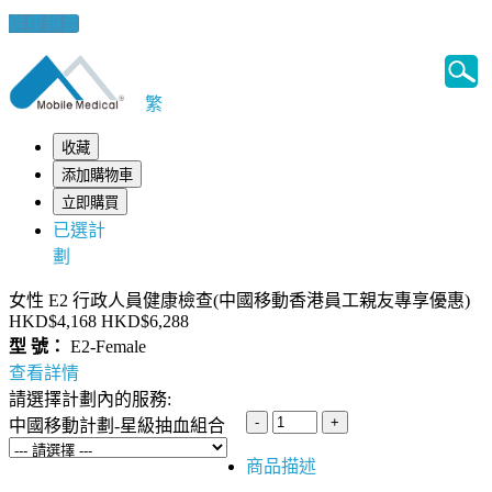
健康錦囊
繁
收藏
添加購物車
立即購買
已選計
劃
女性 E2 行政人員健康檢查(中國移動香港員工親友專享優惠)
HKD$4,168
HKD$6,288
型 號：
E2-Female
查看詳情
請選擇計劃內的服務:
中國移動計劃-星級抽血組合
商品描述