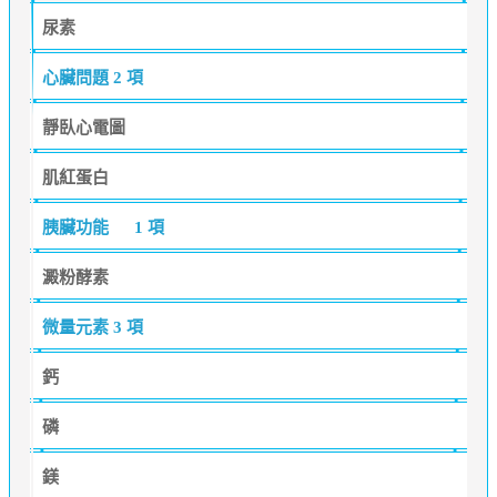
尿素
心臟問題
2 項
靜臥心電圖
肌紅蛋白
胰臟功能
1 項
澱粉酵素
微量元素
3 項
鈣
磷
鎂