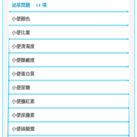
泌尿問題
14 項
小便顏色
小便比重
小便清濁度
小便酸鹼度
小便蛋白質
小便尿糖
小便膽紅素
小便尿膽素
小便硝酸盬