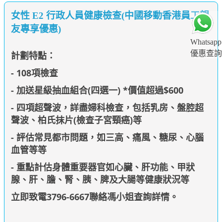
女性 E2 行政人員健康檢查(中國移動香港員工親
友專享優惠)
Whatsapp
優惠查詢
計劃特點：
- 108項檢查
- 加送星級抽血組合(四選一) *價值超過$600
- 四項超聲波，
詳盡婦科檢查，包括乳房、盤腔超
聲波、柏氏抹片(檢查子宮頸癌)等
- 評估常見都市問題，如三高、痛風、糖尿、心腦
血管等等
- 重點計估身體重要器官如
心臟、肝功能、甲狀
腺、肝、膽、腎、胰、脾及大腸等健康狀況
等
立即致電3796-6667聯絡馮小姐查詢詳情
。