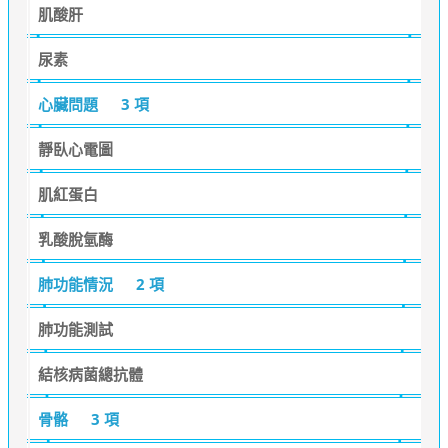
肌酸肝
尿素
心臟問題
3 項
靜臥心電圖
肌紅蛋白
乳酸脫氫酶
肺功能情況
2 項
肺功能測試
結核病菌總抗體
骨骼
3 項