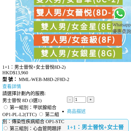
Whatsapp
優惠查詢
1+1：男士晉悅+女士晉悅8D-2)
HKD$13,960
型 號：
MML-WEB-M8D-2F8D-2
查看詳情
請選擇計劃內的服務:
男士晉悅 8D (3選1)
第一組別：甲狀腺組合
商品描述
OP1-PL-L2(TTC)
第二組
別：傳染性疾病組合 OP1-STC
1+1：男士晉悅+女士晉
第三組別：心血管問題評