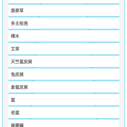
黑麥草
多主枝孢
樺木
艾草
天竺鼠皮屑
兔皮屑
倉鼠皮屑
鼠
老鼠
屋塵蟎