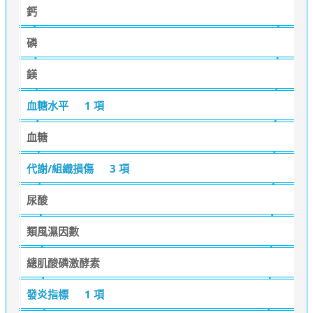
鈣
磷
鎂
血糖水平
1 項
血糖
代謝/組織損傷
3 項
尿酸
類風濕因數
總肌酸磷激酵素
發炎指標
1 項