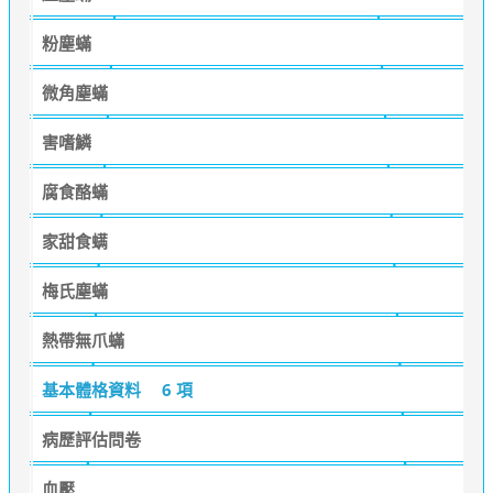
粉塵蟎
微角塵蟎
害嗜鱗
腐食酪蟎
家甜食螨
梅氏塵蟎
熱帶無爪蟎
基本體格資料
6 項
病歷評估問卷
血壓