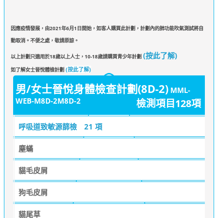
因應疫情發展，由2021年6月1日開始，如客人購買此計劃，計劃內的肺功能吹氣測試將自
動取消。不便之處，敬請原諒。
(按此了解)
以上計劃只適用於18歲以上人士，10-18歲請購買青少年計劃
(按此了解)
如了解女士晉悅體檢計劃
男/女士晉悅身體檢查計劃(8D-2)
MML-
WEB-M8D-2M8D-2
檢測項目128項
呼吸道致敏源篩檢
21 項
塵蟎
貓毛皮屑
狗毛皮屑
貓尾草