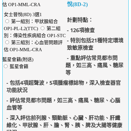
悅(8D-2)
估 OP1-MML-CRA
女士晉悅(8D) 3選1
計劃特點：
第一組別：甲狀腺組合
OP1-PL-L2(TTC)
第二組
- 126項檢查
別：傳染性疾病組合 OP1-STC
- 特別包括
21種特定環境
第三組別：心血管問題評
致敏原檢查
估 OP1-MML-CRA
- 重點評估常見都市問
藍星會籍(附送)
題，如三高、痛風、糖尿
藍星會籍
等
- 包括4項超聲波，5項腫瘤標誌物，深入檢查器官
功能狀況
- 評估常見都市問題，如三高、痛風、糖尿、心腦
血管等
- 深入評估前列腺、頸動脈、心臟、肝功能、肝纖
維化、甲狀腺、肝、膽、腎、胰、脾及大腸等健康