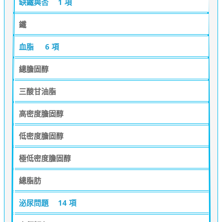
缺鐵與否
1 項
鐵
血脂
6 項
總膽固醇
三酸甘油脂
高密度膽固醇
低密度膽固醇
極低密度膽固醇
總脂肪
泌尿問題
14 項