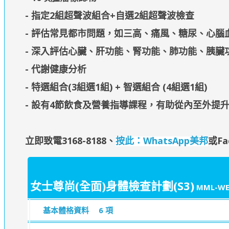
- 指定2組超聲波組合+自選2組超聲波檢查
- 評估常見都市問題，如三高、痛風、糖尿、心腦
- 深入評估心臟、肝功能、腎功能、肺功能、胰臟
- 代謝健康分析
- 特選組合(3組選1組) + 智選組合 (4組選1組)
- 設有4節飲食及營養指導課程，有助從內至外提升
立即致電3168-8188
、
按此：WhatsApp美邦
或Fa
女士尊尚(全面)身體檢查計劃(S3)
MML-WE
基本體格資料
6 項