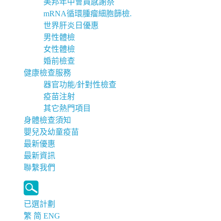
美邦年中會員感謝祭
mRNA循環腫瘤細胞篩檢.
世界肝炎日優惠
男性體檢
女性體檢
婚前檢查
健康檢查服務
器官功能/針對性檢查
疫苗注射
其它熱門項目
身體檢查須知
嬰兒及幼童疫苗
最新優惠
最新資訊
聯繫我們
已選計劃
繁
简
ENG