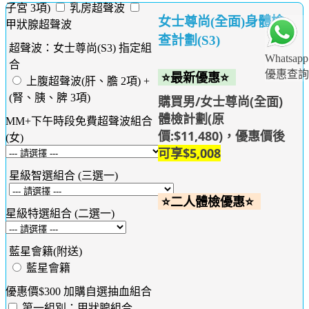
子宮 3項)
乳房超聲波
女士尊尚(全面)身體檢
甲狀腺超聲波
查計劃(S3)
超聲波：女士尊尚(S3) 指定組
Whatsapp
合
優惠查詢
⭐最新優惠⭐
上腹超聲波(肝、膽 2項) +
(腎、胰、脾 3項)
購買男/女士尊尚(全面)
體檢計劃(原
MM+下午時段免費超聲波組合
價:$11,480)，優惠價後
(女)
可享$5,008
星級智選組合 (三選一)
⭐二人體檢優惠⭐
星級特選組合 (二選一)
藍星會籍(附送)
藍星會籍
優惠價$300 加購自選抽血組合
第一組別：甲狀腺組合