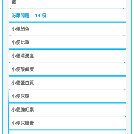
鐵
泌尿問題
14 項
小便顏色
小便比重
小便清濁度
小便酸鹼度
小便蛋白質
小便尿糖
小便膽紅素
小便尿膽素