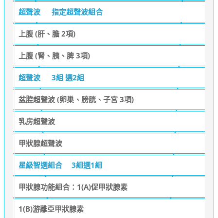
超聲波
指定超聲波組合
上腹 (肝、膽 2項)
上腹 (腎、胰、脾 3項)
超聲波
3組 選2組
盆腔超聲波 (卵巢、膀胱、子宮 3項)
乳房超聲波
甲狀腺超聲波
星級智選組合
3組選1組
甲狀腺功能組合：1(A)促甲狀腺素
1(B)游離亞甲狀腺素