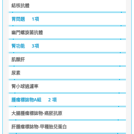
結核抗體
胃問題
1項
幽門螺旋菌抗體
腎功能
3項
肌酸肝
尿素
腎小球過濾率
腫瘤標誌物A組
2 項
大腸腫瘤標誌物-癌胚抗原
肝腫瘤標誌物-甲種胎兒蛋白