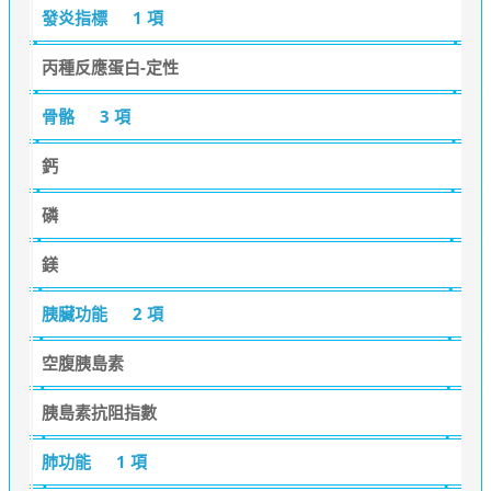
發炎指標
1 項
丙種反應蛋白-定性
骨骼
3 項
鈣
磷
鎂
胰臟功能
2 項
空腹胰島素
胰島素抗阻指數
肺功能
1 項