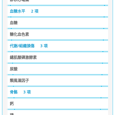
血糖水平
2 項
血糖
糖化血色素
代謝/組織損傷
3 項
總肌酸磷激酵素
尿酸
類風濕因子
骨骼
3 項
鈣
磷