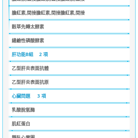
膽紅素,間接膽紅素,間接膽紅素,間接
穀草先轉太酵素
總鹼性磷酸酵素
肝功能B組
2 項
乙型肝炎表面抗體
乙型肝炎表面抗原
心臟問題
3 項
乳酸脫氫酶
肌紅蛋白
靜臥心電圖