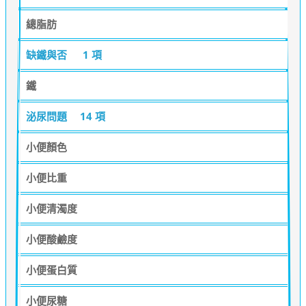
總脂肪
缺鐵與否
1 項
鐵
泌尿問題
14 項
小便顏色
小便比重
小便清濁度
小便酸鹼度
小便蛋白質
小便尿糖