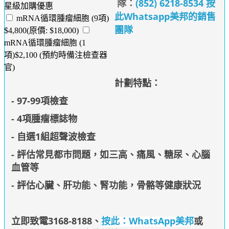
隊：
(852) 6218-8534 按
星級加購優惠
此Whatsapp美邦的銷售
mRNA循環腫瘤細胞 (9項)
團隊
$4,800(原價: $18,000)
mRNA循環腫瘤細胞 (1
項)$2,100 (預約時備注檢查器
官)
計劃特點：
- 97-99項檢查
- 4項腫瘤標誌物
- 自選1組超聲波檢查
- 評估常見都市問題，如三高、痛風、糖尿、心腦
血管等
- 評估心臟、肝功能、腎功能，骨骼等健康狀況
立即致電3168-8188
、
按此：WhatsApp美邦
或