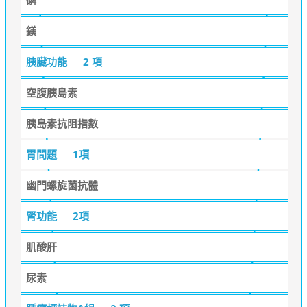
鎂
胰臟功能
2 項
空腹胰島素
胰島素抗阻指數
胃問題
1項
幽門螺旋菌抗體
腎功能
2項
肌酸肝
尿素