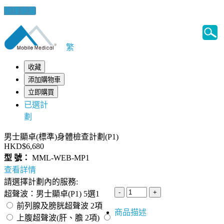
健康錦囊
繁
收藏
添加購物車
立即購買
已選計
劃
男士顯卓(標準)身體檢查計劃(P1)
HKD$6,680
型 號：
MML-WEB-MP1
查看詳情
請選擇計劃內的服務:
超聲波：男士顯卓(P1) 5選1
前列腺及膀胱超聲波 2項
商品描述
上腹超聲波(肝、膽 2項)