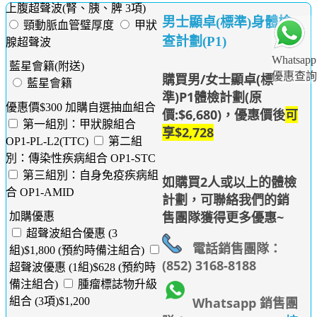
上腹超聲波(腎、胰、脾 3項)
男士顯卓(標準)身體檢
頸動脈血管璧厚度
甲狀
查計劃(P1)
腺超聲波
Whatsapp
藍星會籍(附送)
優惠查詢
購買男/女士顯卓(標
藍星會籍
準)P1體檢計劃(原
優惠價$300 加購自選抽血組合
價:$6,680)，優惠價後
可
第一組別：甲狀腺組合
享$2,728
OP1-PL-L2(TTC)
第二組
別：傳染性疾病組合 OP1-STC
第三組別：自身免疫疾病組
如購買2人或以上的體檢
合 OP1-AMID
計劃，可聯絡我們的銷
售團隊獲得更多優惠~
加購優惠
超聲波組合優惠 (3
電話銷售團隊：
組)$1,800 (預約時備注組合)
(852) 3168-8188
超聲波優惠 (1組)$628 (預約時
備注組合)
腫瘤標誌物升級
Whatsapp 銷售團
組合 (3項)$1,200