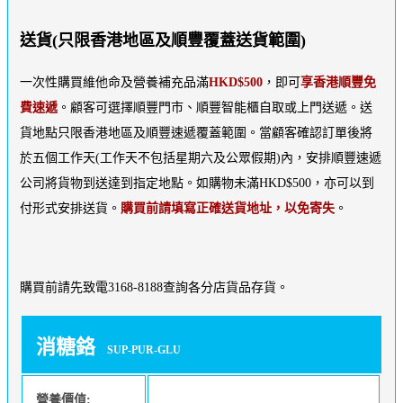
送貨(只限香港地區及順豐覆蓋送貨範圍)
一次性購買維他命及營養補充品滿
HKD$500
，即可
享香港順豐免
費速遞
。顧客可選擇順豐門市、順豐智能櫃自取或上門送遞。送
貨地點只限香港地區及順豐速遞覆蓋範圍。當顧客確認訂單後將
於五個工作天(工作天不包括星期六及公眾假期)內，安排順豐速遞
公司將貨物到送達到指定地點。如購物未滿HKD$500，亦可以到
付形式安排送貨。
購買前請填寫正確送貨地址，以免寄失
。
購買前請先致電3168-8188查詢各分店貨品存貨。
消糖鉻
SUP-PUR-GLU
營養價值: