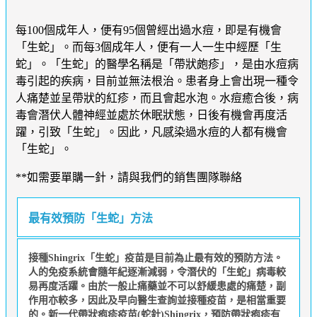
每100個成年人，便有95個曾經出過水痘，即是有機會
「生蛇」。而每3個成年人，便有一人一生中經歷「生
蛇」。「生蛇」的醫學名稱是「帶狀皰疹」，是由水痘病
毒引起的疾病，目前並無法根治。患者身上會出現一種令
人痛楚並呈帶狀的紅疹，而且會起水泡。水痘癒合後，病
毒會潛伏人體神經並處於休眠狀態，日後有機會再度活
躍，引致「生蛇」。因此，凡感染過水痘的人都有機會
「生蛇」。
**如需要單購一針，請與我們的銷售團隊聯絡
最有效預防「生蛇」方法
接種Shingrix「生蛇」疫苗是目前為止最有效的預防方法。
人的免疫系統會隨年紀逐漸減弱，令潛伏的「生蛇」病毒較
易再度活躍。由於一般止痛藥並不可以舒緩患處的痛楚，副
作用亦較多，因此及早向醫生查詢並接種疫苗，是相當重要
的。新一代帶狀疱疹疫苗(蛇針)Shingrix，預防帶狀疱疹有