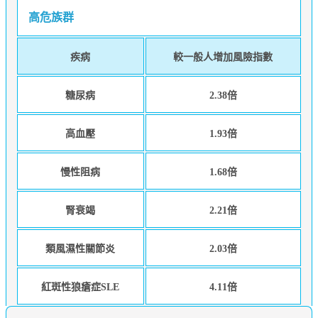
高危族群
疾病
較一般人增加風險指數
糖尿病
2.38倍
高血壓
1.93倍
慢性阻病
1.68倍
腎衰竭
2.21倍
類風濕性關節炎
2.03倍
紅斑性狼瘡症SLE
4.11倍