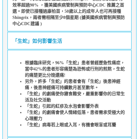
效率超過90% ，獲美國疾病管制與預防中心CDC 推薦之首
選。即使已接種過康柏苗，50歲以上的成年人也可再接種
Shingrix，兩者需相隔至少8個星期 (據美國疾病管制與預防
中心CDC建議 )
「生蛇」如何影響生活
根據臨床研究，96%「生蛇」患者曾經歷急性痛症，
當中42%的患者形容痛楚為恐怖或行刑的煎熬，生蛇
的痛楚更比分娩還痛!
另外，許多「生蛇」的患者會有「生蛇」後患神經
痛，後患神經痛可持續數月甚至數年。
「生蛇」的劇痛使你寢食難安，嚴重影響你的日常生
活及社交活動
「生蛇」引起的紅疹及水泡會影響外表
「生蛇」的劇痛會使人情緒低落，患者需承受極大的
心理壓力
「生蛇」病毒若上眼或入耳，有機會眼盲或耳聾