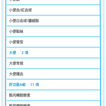
小便血/紅血球
小便白血球/膿細胞
小便黏絲
小便管型
大便
2 項
大便常規
大便隱血
肝功能A組
11 項
穀丙轉胺酵素
穀草轉胺酵素