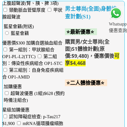
上腹超聲波(腎、胰、脾 3項)
男士尊尚(全面)身體檢
頸動脈血管璧厚度
甲狀
查計劃(S1)
腺超聲波
Whatsapp
藍星會籍(附送)
優惠查詢
⭐最新優惠⭐
藍星會籍
購買男/女士尊尚(全
優惠價$300 加購自選抽血組合
面)S1體檢計劃(原
第一組別：甲狀腺組合
價:$9,480)，優惠價後
可
OP1-PL-L2(TTC)
第二組
享$4,468
別：傳染性疾病組合 OP1-STC
第三組別：自身免疫疾病組
合 OP1-AMID
⭐二人體檢優惠⭐
加購優惠
超聲波優惠 (1組)$628 (預約
時備注組合)
星級加購優惠
認知障礙症檢查: p-Tau217
$1,900
mRNA循環腫瘤細胞