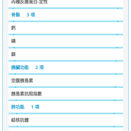
丙種反應蛋白-定性
骨骼
3 項
鈣
磷
鎂
胰臟功能
2 項
空腹胰島素
胰島素抗阻指數
肺功能
1 項
結核抗體