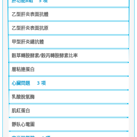
肝功能B組
5 項
乙型肝炎表面抗體
乙型肝炎表面抗原
甲型肝炎總抗體
穀草轉胺酵素/穀丙轉胺酵素比率
層粘連蛋白
心臟問題
3 項
乳酸脫氫酶
肌紅蛋白
靜臥心電圖