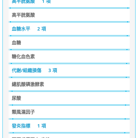
高半胱氨酸
1 項
高半胱氨酸
血糖水平
2 項
血糖
糖化血色素
代謝/組織損傷
3 項
總肌酸磷激酵素
尿酸
類風濕因子
發炎指標
1 項