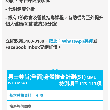
功能、骨骼等健康狀況
- 代謝健康分析
- 設有1節飲食及營養指導課程，有助從內至外提升
個人健康(每節數約30分鐘)
立即致電3168-8188
、
按此：WhatsApp美邦
或
Facebook inbox查詢詳情
。
男士尊尚(全面)身體檢查計劃(S1)
MML-
WEB-MSU1
檢測項目113-117項
基本體格資料
6 項
病歷評估問卷