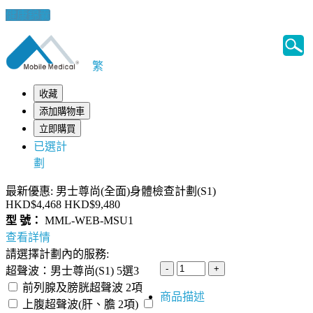
健康錦囊
繁
收藏
添加購物車
立即購買
已選計
劃
最新優惠: 男士尊尚(全面)身體檢查計劃(S1)
HKD$4,468
HKD$9,480
型 號：
MML-WEB-MSU1
查看詳情
請選擇計劃內的服務:
超聲波：男士尊尚(S1) 5選3
前列腺及膀胱超聲波 2項
商品描述
上腹超聲波(肝、膽 2項)