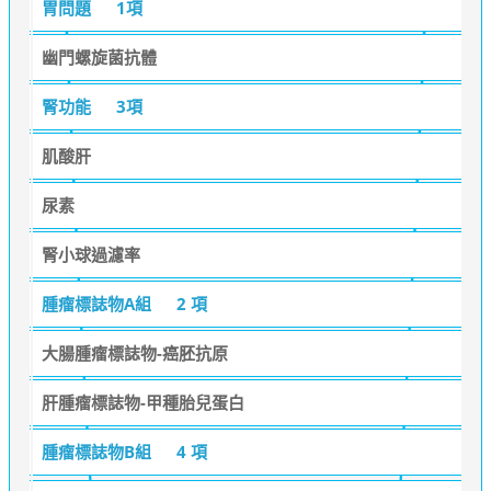
胃問題
1項
幽門螺旋菌抗體
腎功能
3項
肌酸肝
尿素
腎小球過濾率
腫瘤標誌物A組
2 項
大腸腫瘤標誌物-癌胚抗原
肝腫瘤標誌物-甲種胎兒蛋白
腫瘤標誌物B組
4 項