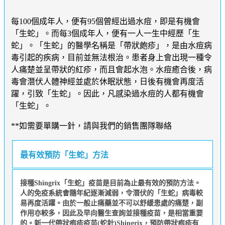
每100個成年人，便有95個曾經出過水痘，即是有機會
「生蛇」。而每3個成年人，便有一人一生中經歷「生
蛇」。「生蛇」的醫學名稱是「帶狀皰疹」，是由水痘病
毒引起的疾病，目前並無法根治。患者身上會出現一種令
人痛楚並呈帶狀的紅疹，而且會起水泡。水痘癒合後，病
毒會潛伏人體神經並處於休眠狀態，日後有機會再度活
躍，引致「生蛇」。因此，凡感染過水痘的人都有機會
「生蛇」。
**如需要單購一針，請與我們的銷售團隊聯絡
最有效預防「生蛇」方法
接種Shingrix「生蛇」疫苗是目前為止最有效的預防方法。
人的免疫系統會隨年紀逐漸減弱，令潛伏的「生蛇」病毒較
易再度活躍。由於一般止痛藥並不可以舒緩患處的痛楚，副
作用亦較多，因此及早向醫生查詢並接種疫苗，是相當重要
的。新一代帶狀疱疹疫苗(蛇針)Shingrix，預防帶狀疱疹有