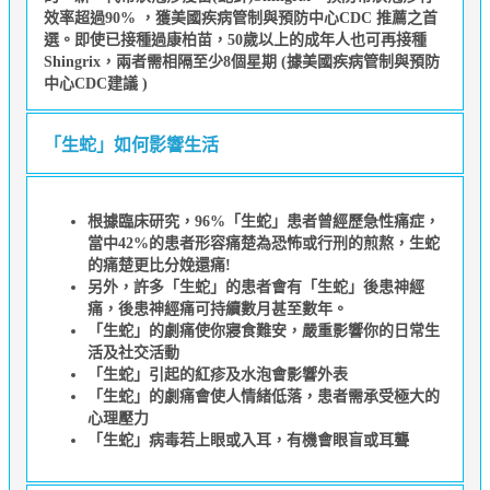
效率超過90% ，獲美國疾病管制與預防中心CDC 推薦之首
選。即使已接種過康柏苗，50歲以上的成年人也可再接種
Shingrix，兩者需相隔至少8個星期 (據美國疾病管制與預防
中心CDC建議 )
「生蛇」如何影響生活
根據臨床研究，96%「生蛇」患者曾經歷急性痛症，
當中42%的患者形容痛楚為恐怖或行刑的煎熬，生蛇
的痛楚更比分娩還痛!
另外，許多「生蛇」的患者會有「生蛇」後患神經
痛，後患神經痛可持續數月甚至數年。
「生蛇」的劇痛使你寢食難安，嚴重影響你的日常生
活及社交活動
「生蛇」引起的紅疹及水泡會影響外表
「生蛇」的劇痛會使人情緒低落，患者需承受極大的
心理壓力
「生蛇」病毒若上眼或入耳，有機會眼盲或耳聾