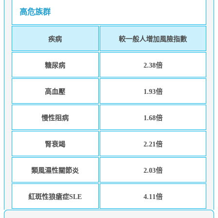
高危族群
疾病
較一般人增加風險指數
糖尿病
2.38倍
高血壓
1.93倍
慢性阻病
1.68倍
腎衰竭
2.21倍
類風濕性關節炎
2.03倍
紅斑性狼瘡症SLE
4.11倍