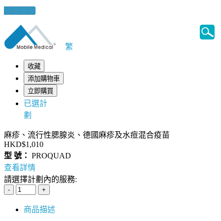
健康錦囊
繁
收藏
添加購物車
立即購買
已選計
劃
麻疹、流行性腮腺炎、德國麻疹及水痘混合疫苗
HKD$1,010
型 號：
PROQUAD
查看詳情
請選擇計劃內的服務:
商品描述