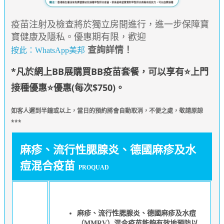
疫苗注射及檢查將於獨立房間進行，進一步保障寶
寶健康及隱私。優惠期有限，歡迎
查詢詳情！
按此：WhatsApp美邦
*凡於網上BB展購買BB疫苗套餐，可以享有
⭐
上門
接種優惠
⭐優惠(每次$750)。
如
客人遲到半鐘或以上，當日的預約將會自動取消，不便之處，敬請原諒
***
麻疹、流行性腮腺炎、德國麻疹及水
痘混合疫苗
PROQUAD
麻疹、流行性腮腺炎、德國麻疹及水痘
（MMRV）混合疫苗能夠有效地預防以