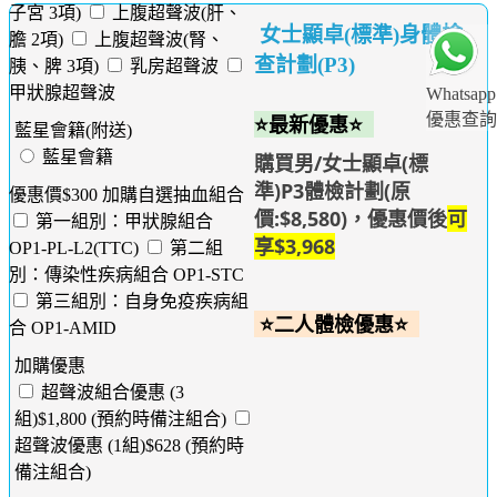
子宮 3項)
上腹超聲波(肝、
女士顯卓(標準)身體檢
膽 2項)
上腹超聲波(腎、
查計劃(P3)
胰、脾 3項)
乳房超聲波
甲狀腺超聲波
Whatsapp
優惠查詢
⭐最新優惠⭐
藍星會籍(附送)
藍星會籍
購買男/女士顯卓(標
準)P3體檢計劃(原
優惠價$300 加購自選抽血組合
價:$8,580)，優惠價後
可
第一組別：甲狀腺組合
享
$3,968
OP1-PL-L2(TTC)
第二組
別：傳染性疾病組合 OP1-STC
第三組別：自身免疫疾病組
⭐二人體檢優惠⭐
合 OP1-AMID
加購優惠
超聲波組合優惠 (3
組)$1,800 (預約時備注組合)
超聲波優惠 (1組)$628 (預約時
備注組合)