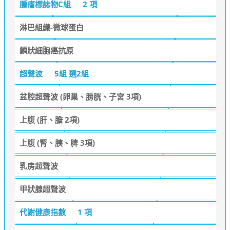
腫瘤標誌物C組
2 項
淋巴組織-微球蛋白
鱗狀細胞癌抗原
超聲波
5組 選2組
盆腔超聲波 (卵巢、膀胱、子宮 3項)
上腹 (肝、膽 2項)
上腹 (腎、胰、脾 3項)
乳房超聲波
甲狀腺超聲波
代謝健康指數
1 項