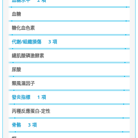
血糖
糖化血色素
代謝/組織損傷
3 項
總肌酸磷激酵素
尿酸
類風濕因子
發炎指標
1 項
丙種反應蛋白-定性
骨骼
3 項