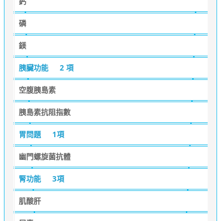
鈣
磷
鎂
胰臟功能
2 項
空腹胰島素
胰島素抗阻指數
胃問題
1項
幽門螺旋菌抗體
腎功能
3項
肌酸肝