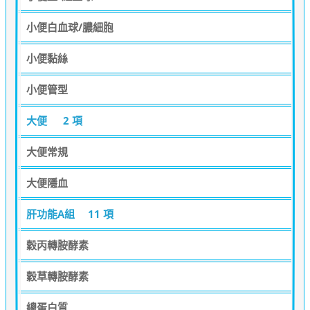
小便白血球/膿細胞
小便黏絲
小便管型
大便
2 項
大便常規
大便隱血
肝功能A組
11 項
穀丙轉胺酵素
穀草轉胺酵素
總蛋白質