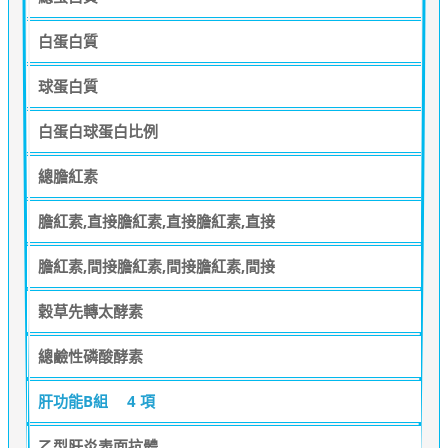
白蛋白質
球蛋白質
白蛋白球蛋白比例
總膽紅素
膽紅素,直接膽紅素,直接膽紅素,直接
膽紅素,間接膽紅素,間接膽紅素,間接
穀草先轉太酵素
總鹼性磷酸酵素
肝功能B組
4 項
乙型肝炎表面抗體