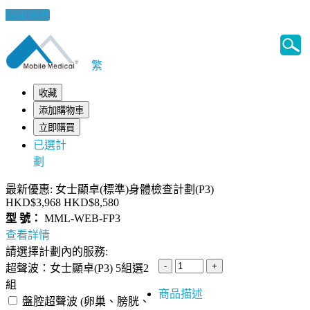
健康錦囊
繁
收藏
添加購物車
立即購買
已選計
劃
最新優惠: 女士顯卓(標準)身體檢查計劃(P3)
HKD$3,968
HKD$8,580
型 號：
MML-WEB-FP3
查看詳情
請選擇計劃內的服務:
超聲波：女士顯卓(P3) 5組選2
組
商品描述
盤腔超聲波 (卵巢、膀胱、