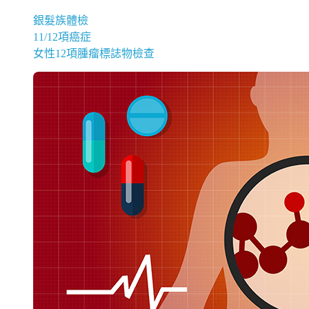
銀髮族體檢
11/12項癌症
女性12項腫瘤標誌物檢查