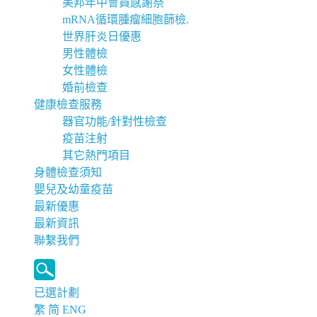
美邦年中會員感謝祭
mRNA循環腫瘤細胞篩檢.
世界肝炎日優惠
男性體檢
女性體檢
婚前檢查
健康檢查服務
器官功能/針對性檢查
疫苗注射
其它熱門項目
身體檢查須知
嬰兒及幼童疫苗
最新優惠
最新資訊
聯繫我們
已選計劃
繁
简
ENG