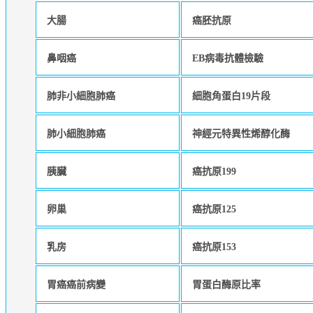
大腸
癌胚抗原
鼻咽癌
EB病毒抗體檢驗
肺非小細胞肺癌
細胞角蛋白19片段
肺小細胞肺癌
神經元特異性烯醇化酶
胰臟
癌抗原199
卵巢
癌抗原125
乳房
癌抗原153
胃癌癌前病變
胃蛋白酶原比率