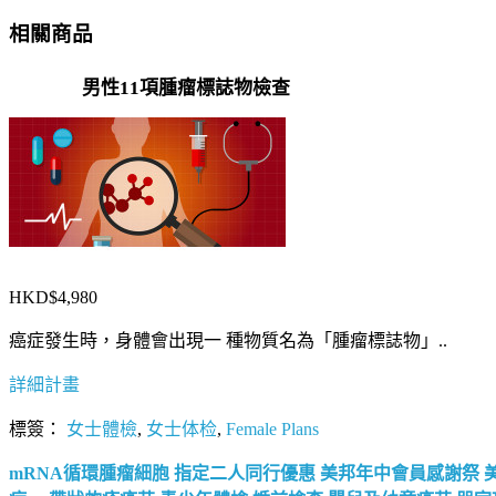
相關商品
男性11項腫瘤標誌物檢查
HKD$4,980
癌症發生時，身體會出現一 種物質名為「腫瘤標誌物」..
詳細計畫
標簽：
女士體檢
,
女士体检
,
Female Plans
mRNA循環腫瘤細胞
指定二人同行優惠
美邦年中會員感謝祭