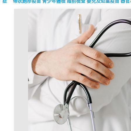
症
帶狀皰疹疫苗
青少年體檢
婚前檢查
嬰兒及幼童疫苗
器官