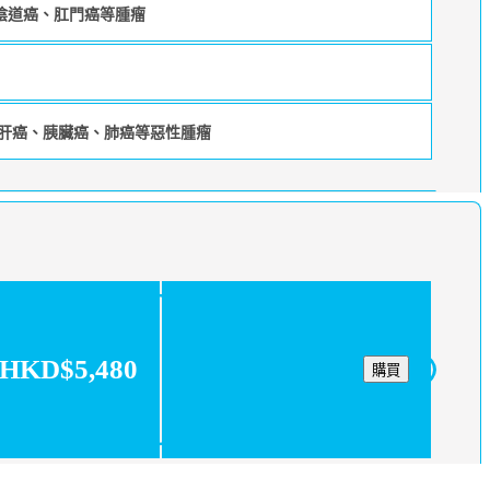
陰道癌、肛門癌等腫瘤
，肝癌、胰臟癌、肺癌等惡性腫瘤
HKD$5,480
購買