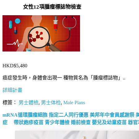
女性12項腫瘤標誌物檢查
HKD$5,480
癌症發生時，身體會出現一 種物質名為「腫瘤標誌物」..
詳細計畫
標簽：
男士體檢
,
男士体检
,
Male Plans
mRNA循環腫瘤細胞
指定二人同行優惠
美邦年中會員感謝祭
症
帶狀皰疹疫苗
青少年體檢
婚前檢查
嬰兒及幼童疫苗
器官