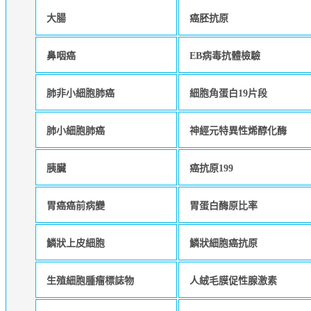
大腸
癌胚抗原
鼻咽癌
EB病毒抗體檢驗
肺非小細胞肺癌
細胞角蛋白19片段
肺小細胞肺癌
神經元特異性烯醇化酶
胰臟
癌抗原199
胃癌癌前病變
胃蛋白酶原比率
鱗狀上皮細胞
鱗狀細胞癌抗原
生殖細胞腫瘤標誌物
人絨毛膜促性腺激素