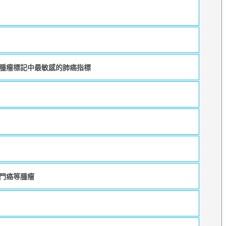
腫瘤標記中最敏感的肺癌指標
門癌等腫瘤