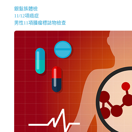
銀髮族體檢
11/12項癌症
男性11項腫瘤標誌物檢查