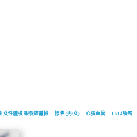
檢
女性體檢
銀髮族體檢
標準 (男/女)
心腦血管
11/12項癌