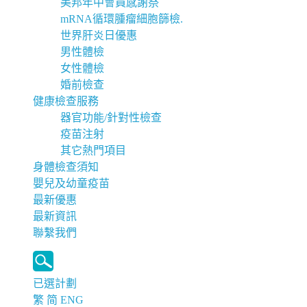
美邦年中會員感謝祭
mRNA循環腫瘤細胞篩檢.
世界肝炎日優惠
男性體檢
女性體檢
婚前檢查
健康檢查服務
器官功能/針對性檢查
疫苗注射
其它熱門項目
身體檢查須知
嬰兒及幼童疫苗
最新優惠
最新資訊
聯繫我們
已選計劃
繁
简
ENG