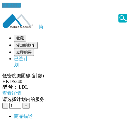
健康錦囊
简
收藏
添加购物车
立即购买
已选计
划
低密度膽固醇 (計數)
HKD$240
型 号：
LDL
查看详情
请选择计划内的服务:
商品描述