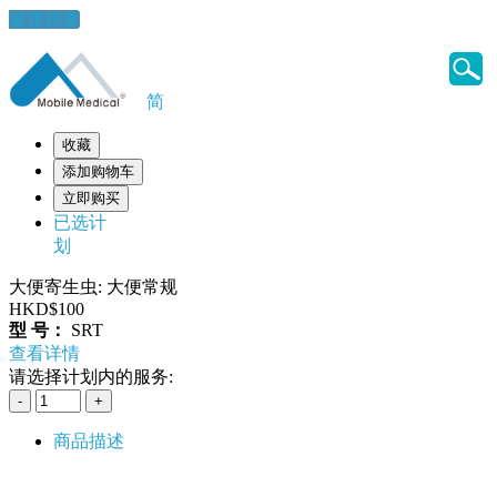
健康錦囊
简
收藏
添加购物车
立即购买
已选计
划
大便寄生虫: 大便常规
HKD$100
型 号：
SRT
查看详情
请选择计划内的服务:
商品描述