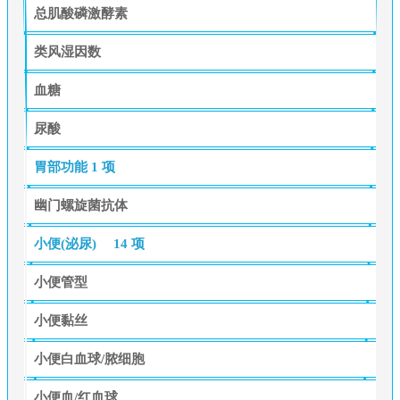
总肌酸磷激酵素
类风湿因数
血糖
尿酸
胃部功能
1 项
幽门螺旋菌抗体
小便(泌尿)
14 项
小便管型
小便黏丝
小便白血球/脓细胞
小便血/红血球