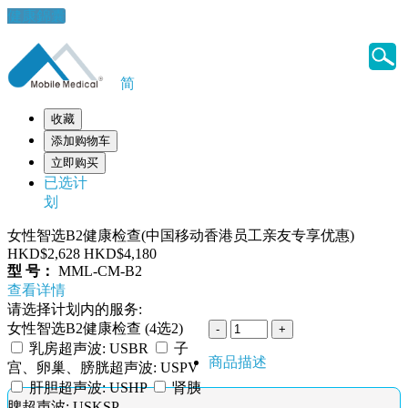
健康錦囊
简
收藏
添加购物车
立即购买
已选计
划
女性智选B2健康检查(中国移动香港员工亲友专享优惠)
HKD$2,628
HKD$4,180
型 号：
MML-CM-B2
查看详情
请选择计划内的服务:
女性智选B2健康检查 (4选2)
乳房超声波: USBR
子
商品描述
宫、卵巢、膀胱超声波: USPV
肝胆超声波: USHP
肾胰
脾超声波: USKSP