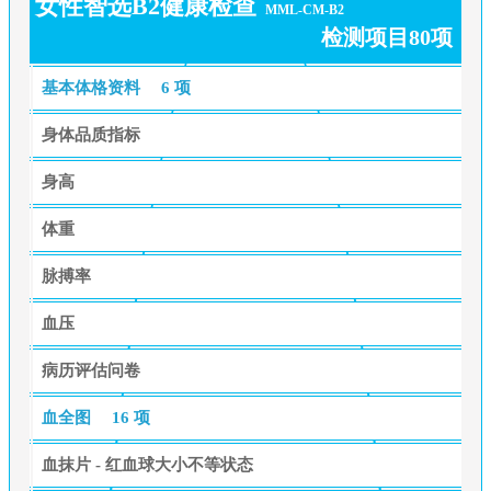
女性智选B2健康检查
MML-CM-B2
检测项目80项
基本体格资料
6 项
身体品质指标
身高
体重
脉搏率
血压
病历评估问卷
血全图
16 项
血抹片 - 红血球大小不等状态