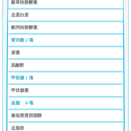
穀草转胺酵素
总蛋白质
穀丙转胺酵素
肾功能
2 项
尿素
肌酸酐
甲状腺
1 项
甲状腺素
血脂
6 项
极低密度胆固醇
总脂肪