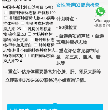
女性智选B2健康检查
中国移动计划-自选项目 (5项)
胰脏肿瘤标志物-癌抗原199
计划特点：
鼻咽癌肿瘤标志物-EB病毒
Whatsapp
抗体检验
卵巢肿瘤标志物-
優惠查詢
- 80项检查
癌抗原125
乳房肿瘤标志
物-癌抗原153
大肠肿瘤标
- 自选两项超声波 +
自选
志物-癌胚抗原
肝肿瘤标志
五项
肿瘤标志物
物-甲种胎儿蛋白
肺肿瘤标
- 重点评估常见都市问
志物-肺非小细胞肺癌肿瘤标志
物(等同2项)
胃肿瘤标志物-
题，如三高、痛风、糖
癌抗原72.4
尿等
- 重点计估身体重要器官如心脏、肝、肾及大肠等
立即致电3796-6667联络冯小姐查询详情
。