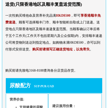
送货(只限香港地区及顺丰复盖送货范围)
一次性购买维他命及营养补充品满
HKD$500
，即可
享香港顺丰免
费速递
。顾客可选择顺丰门市、顺丰智能柜自取或上门送递。送
货地点只限香港地区及顺丰速递复盖范围。当顾客确认订单后将
于五个工作天(工作天不包括星期六及公众假期)内，安排顺丰速递
公司将货物到送达到指定地点。如购物未满HKD$500，亦可以到
付形式安排送货。
购买前请填写正确送货地址，以免寄失
。
购买前请先致电3168-8188查询各分店货品存货。
尿酸配方
SUP-PUR-UAD
营养价值:
建议服用份量：
支持健康的尿酸