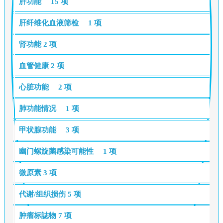
肝功能
15 项
肝纤维化血液筛检
1 项
肾功能
2 项
血管健康
2 项
心脏功能
2 项
肺功能情况
1 项
甲状腺功能
3 项
幽门螺旋菌感染可能性
1 项
微原素
3 项
代谢/组织损伤
5 项
肿瘤标誌物
7 项