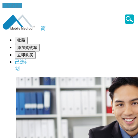
健康錦囊
简
收藏
添加购物车
立即购买
已选计
划