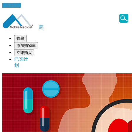
健康錦囊
简
收藏
添加购物车
立即购买
已选计
划