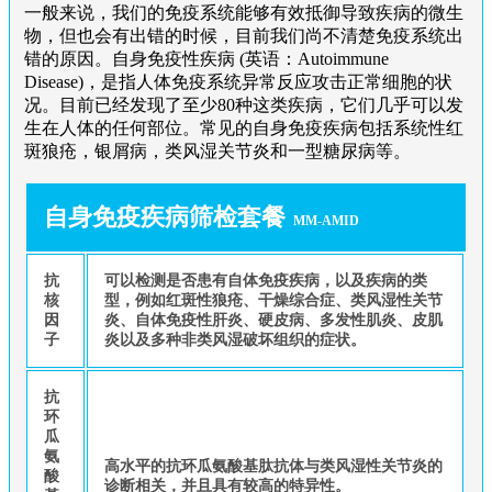
一般来说，我们的免疫系统能够有效抵御导致疾病的微生
物，但也会有出错的时候，目前我们尚不清楚免疫系统出
错的原因。自身免疫性疾病 (英语：Autoimmune
Disease)，是指人体免疫系统异常反应攻击正常细胞的状
况。目前已经发现了至少80种这类疾病，它们几乎可以发
生在人体的任何部位。常见的自身免疫疾病包括系统性红
斑狼疮，银屑病，类风湿关节炎和一型糖尿病等。
自身免疫疾病筛检套餐
MM-AMID
抗
可以检测是否患有自体免疫疾病，以及疾病的类
核
型，例如红斑性狼疮、干燥综合症、类风湿性关节
因
炎、自体免疫性肝炎、硬皮病、多发性肌炎、皮肌
子
炎以及多种非类风湿破坏组织的症状。
抗
环
瓜
氨
高水平的抗环瓜氨酸基肽抗体与类风湿性关节炎的
酸
诊断相关，并且具有较高的特异性。