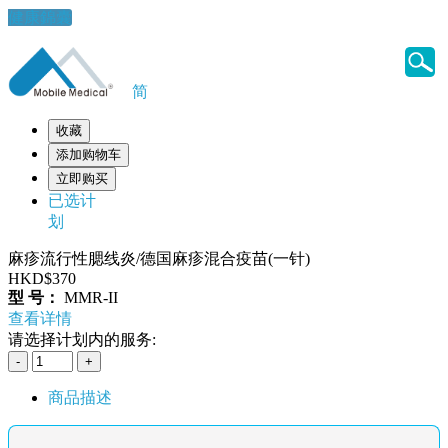
健康錦囊
简
收藏
添加购物车
立即购买
已选计
划
麻疹流行性腮线炎/德国麻疹混合疫苗(一针)
HKD$370
型 号：
MMR-II
查看详情
请选择计划内的服务:
商品描述