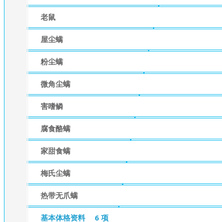
老鼠
屋尘螨
粉尘螨
微角尘螨
害嗜鳞
腐食酪螨
家甜食螨
梅氏尘螨
热带无爪螨
基本体格资料
6 项