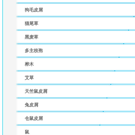
狗毛皮屑
猫尾草
黑麦草
多主枝孢
桦木
艾草
天竺鼠皮屑
兔皮屑
仓鼠皮屑
鼠