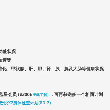
功能状况
血管等
纤维化、甲状腺、肝、胆、肾、胰、脾及大肠等健康状况
蓝星会员 ($300)
，可
再获送多一个相同计划
(按此了解
)
晋悦X2身体检查计划(8D-2)