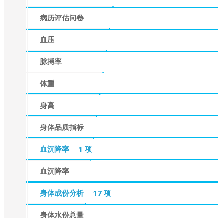
病历评估问卷
血压
脉搏率
体重
身高
身体品质指标
血沉降率
1 项
血沉降率
身体成份分析
17 项
身体水份总量