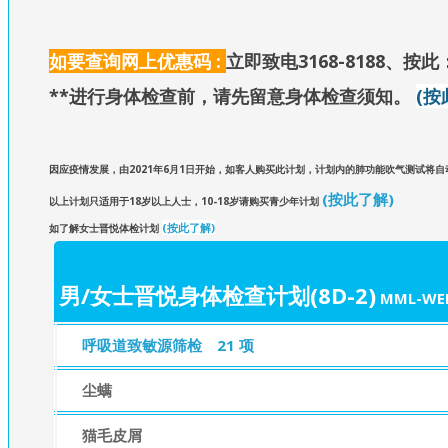
如要查询网上优惠码 :
立即致电3168-8188、
按此：
**进行身体检查前，请先留意身体检查须知
。
(按
因应疫情发展，由2021年6月1日开始，如客人购买此计划，计划内的肺功能吹气测试将
(按此了解)
以上计划只适用于18岁以上人士，10-18岁请购买青少年计划
(按此了解)
如了解女士晋悦体检计划
男/女士晋悦身体检查计划(8D-2)
MML-WE
呼吸道致敏源筛检
21 项
尘螨
猫毛皮屑