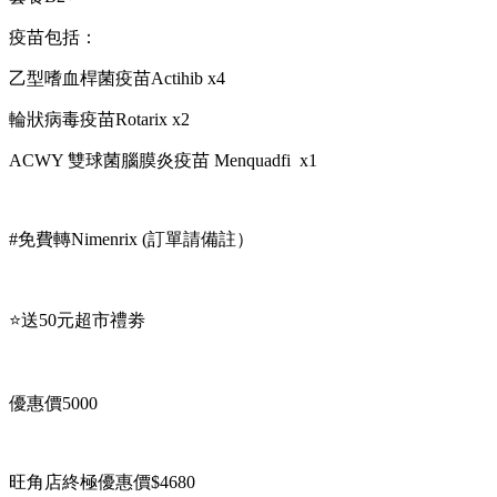
疫苗包括：
乙型嗜血桿菌疫苗Actihib x4
輪狀病毒疫苗Rotarix x2
ACWY 雙球菌腦膜炎疫苗 Menquadfi x1
#免費轉Nimenrix (訂單請備註）
⭐送50元超市禮劵
優惠價5000
旺角店終極優惠價$4680