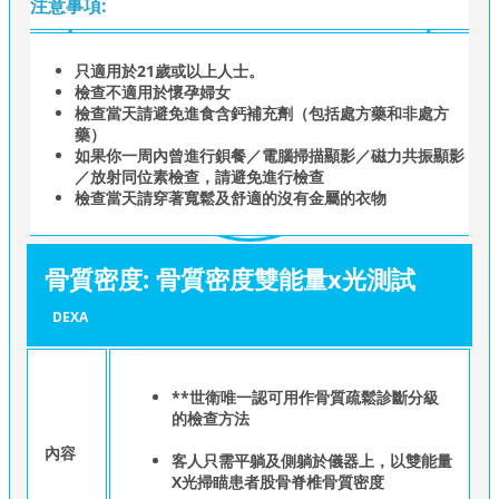
注意事項:
只適用於21歲或以上人士。
檢查不適用於懷孕婦女
檢查當天請避免進食含鈣補充劑（包括處方藥和非處方
藥）
如果你一周內曾進行鋇餐／電腦掃描顯影／磁力共振顯影
／放射同位素檢查，請避免進行檢查
檢查當天請穿著寬鬆及舒適的沒有金屬的衣物
骨質密度: 骨質密度雙能量x光測試
DEXA
**世衛唯一認可用作骨質疏鬆診斷分級
的檢查方法
內容
客人只需平躺及側躺於儀器上，以雙能量
X光掃瞄患者股骨脊椎骨質密度