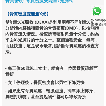
骨質密度: 骨質密度雙能量x光測試
【骨質密度
雙能量X光
】
Whatsapp
雙能量X光吸收 (DEXA)是利用兩種不同能量X光，
優惠查詢
分析體內腰椎和髖骨的骨質密度(BMD)，以檢測體
內骨質流失情況。檢查所需輻射劑量十分低，約為
平面X-光肺片的十分之一。整個過程安全、無痛，
而且快速，這是現今最常用診斷骨質疏鬆的檢查方
法。
- 每三位50歲以上女士，就會有一位因骨質疏鬆而
骨折
- 女士停經後，骨質密度會比男性下降更快
- 如果患有骨質疏鬆，輕微踫撞、簡單床上轉身、
劇烈打噴嚏，甚至提起物件都可以導致骨折