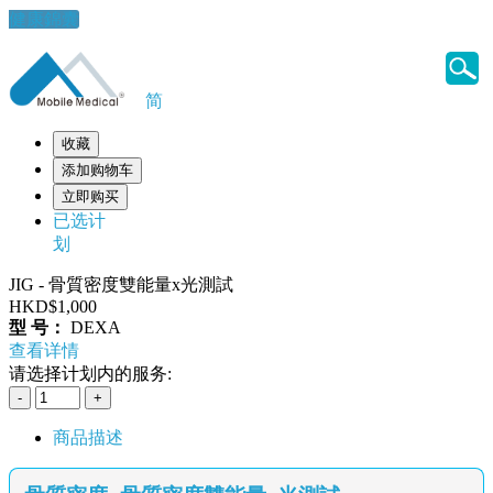
健康錦囊
简
收藏
添加购物车
立即购买
已选计
划
JIG - 骨質密度雙能量x光測試
HKD$1,000
型 号：
DEXA
查看详情
请选择计划内的服务:
商品描述